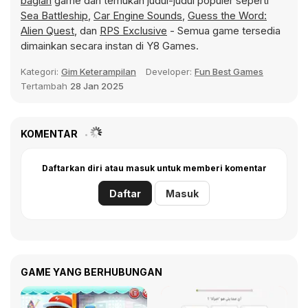
bagian
game dan temukan judul-judul populer seperti
Sea Battleship
,
Car Engine Sounds
,
Guess the Word:
Alien Quest
, dan
RPS Exclusive
- Semua game tersedia
dimainkan secara instan di Y8 Games.
Kategori:
Gim Keterampilan
Developer:
Fun Best Games
Tertambah
28 Jan 2025
KOMENTAR
Daftarkan diri atau masuk untuk memberi komentar
Daftar
Masuk
GAME YANG BERHUBUNGAN