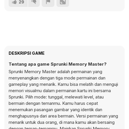
29
DESKRIPSI GAME
Tentang apa game Sprunki Memory Master?
Sprunki Memory Master adalah permainan yang
menyenangkan dengan tiga mode permainan dan
gameplay yang menarik. Kamu bisa melatih dan menguji
memori visualmu dalam permainan kartu ini bersama
Sprunki. Pilih mode: tunggal, melewati level, atau
bermain dengan temanmu. Kamu harus cepat
menemukan pasangan gambar yang identik dan
menghapusnya dari area bermain. Versi permainan yang
menarik untuk dua orang, di mana kamu akan bersaing
dengan teman-temanmu. Mainkan Sprunki Memory