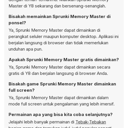
Master di Y8 sekarang dan bersenang-senanglah.
Bisakah memainkan Sprunki Memory Master di
ponsel?
Ya, Sprunki Memory Master dapat dimainkan di
perangkat seluler maupun komputer desktop. Aplikasi ini
berjalan langsung di browser dan tidak memerlukan
unduhan apa pun.
Apakah Sprunki Memory Master gratis dimainkan?
Ya, Sprunki Memory Master dapat dimainkan secara
gratis di Y8 dan berjalan langsung di browser Anda.
Bisakah game Sprunki Memory Master dimainkan
full screen?
Ya, Sprunki Memory Master dapat dimainkan dalam
mode full screen untuk pengalaman yang lebih imersif.
Permainan apa yang bisa kita coba selanjutnya?
Jelajahi lebih banyak permainan di
Tebak-Tebakan